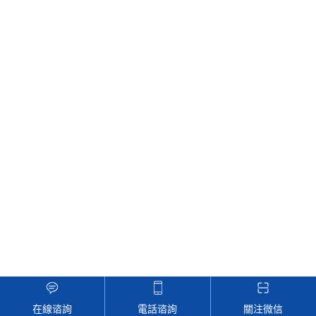
在線谘詢
電話谘詢
關注微信