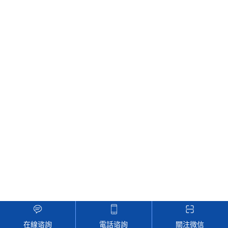
上一篇：
博勒飛AST-100 在線粘度計
下一篇：
美國博勒飛RST觸屏流變儀
地址：蘇州工業園區東富路55號
郵箱 : 2524300166@qq.com
sitemap
技術支持：
化工儀器網
管理登陸
在線谘詢
電話谘詢
關注微信